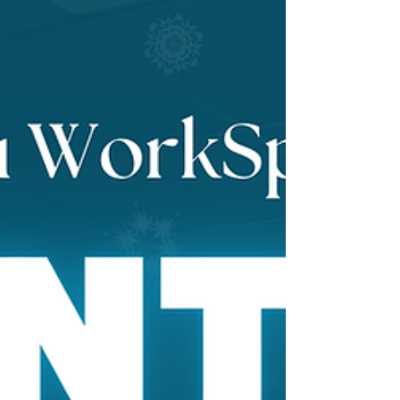
Highlights. Wann: 15. Januar 2026 Wo: Allgäu
Workspaces, Mühlenberg 2a, 87740 Buxheim
Jetzt Platz sichern: Anmeldung über Eventbrite
https://www.eventbrite.de/e/experten-vortrag-
vollmachten-und-vertretungen-in-der-pra