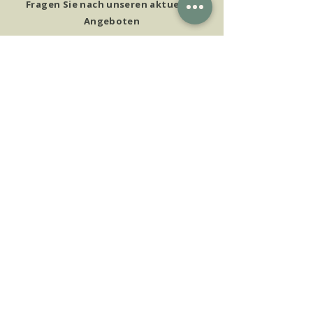
Fragen Sie nach unseren aktuellen
Angeboten
ADRESSE
Mühlenberg 2
87740 Buxheim
Deutschland
KONTAKT
+49 (0) 179 921 4743
info@kabigo.de
ÖFFNUNGSZEITEN